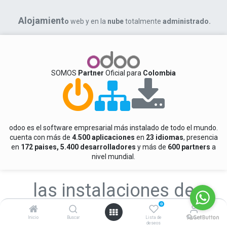
Alojamient
o
web y en la
nube
totalmente
administrado.
SOMOS
Partner
Oficial para
Colombia
odoo es el software empresarial más instalado de todo el mundo.
cuenta con más de
4.500 aplicaciones
en
23 idiomas
, presencia
en
172 paises, 5.400 desarrolladores
y más de
600 partners
a
nivel mundial.
las instalaciones de
0
nuestro
DATA CENTER
Inicio
Buscar
Lista de
Account
deseos