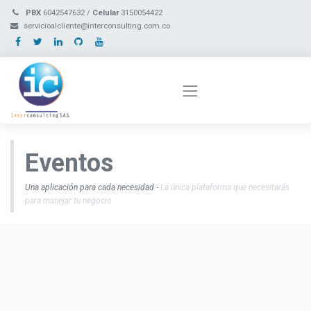
PBX
6042547632 /
Celular
3150054422
servicioalcliente@interconsulting.com.co
Eventos
Una aplicación para cada necesidad -
La única plataforma que necesitarás
para manejar tu negocio