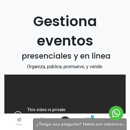
Gestiona
eventos
presenciales y en línea
Organiza, publica, promueve, y vende.
0
¿Tengo una pregunta? Habla con nosotros.
Home
Search
Wishlist
Account