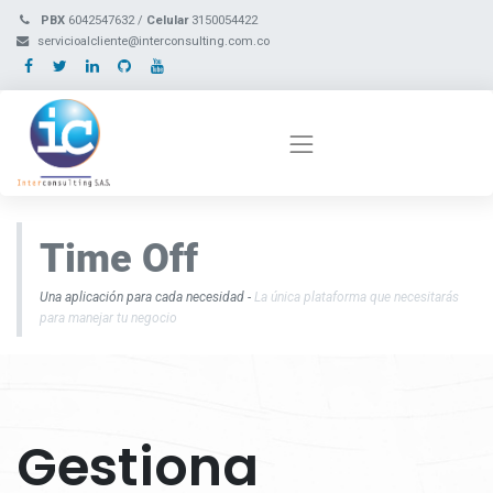
PBX
6042547632 /
Celular
3150054422
servicioalcliente@interconsulting.com.co
Time Off
Una aplicación para cada necesidad -
La única plataforma que necesitarás
para manejar tu negocio
Gestiona