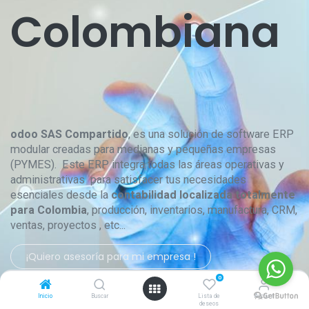
Colombiana
odoo SAS Compartido
, es una solución de software ERP
modular creadas para medianas y pequeñas empresas
(PYMES). Este ERP integra todas las áreas operativas y
administrativas para satisfacer tus necesidades
esenciales desde la
contabilidad localizada totalmente
para Colombia
, producción, inventarios, manufactura, CRM,
ventas, proyectos , etc...
¡Quiero asesoría para mi empresa !
0
Inicio
Buscar
Lista de
Account
deseos