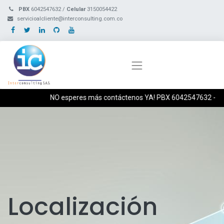
PBX
6042547632 /
Celular
3150054422
servicioalcliente@interconsulting.com.co
NO esperes más contáctenos YA! PBX 6042547632 - Celul
Localización