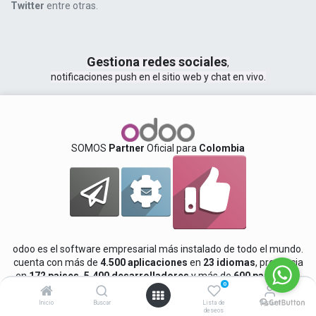
Twitter
entre otras.
Gestiona redes sociales
,
notificaciones push en el sitio web y chat en vivo.
SOMOS
Partner
Oficial para
Colombia
odoo es el software empresarial más instalado de todo el mundo.
cuenta con más de
4.500 aplicaciones
en
23 idiomas
, presencia
en
172 paises, 5.400 desarrolladores
y más de
600 partners
a
0
nivel mundial.
Inicio
Buscar
Lista de
Account
deseos