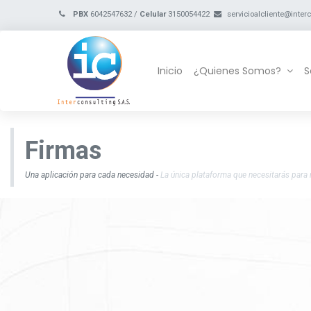
PBX
6042547632 /
Celular
3150054422
servicioalcliente@inte
Inicio
¿Quienes Somos?
S
Firmas
Una aplicación para cada necesidad -
La única plataforma que necesitarás para