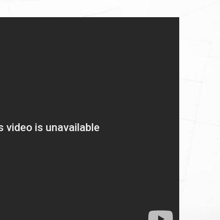
INTERCONSULTING S.A.S.
arrera 49 No.64.39 Prado centro
Medellín- Colombia
servicioalcliente@interconsulting.com.co
PBX
6042547632 /
Celular
3150054422
Subscribe a nuestro Boletín
ONLINE