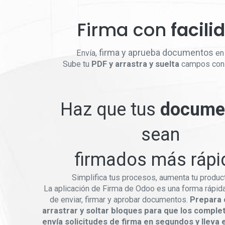
Firma con
facili
Aplicaciones
firma y aprueba documentos
Envía,
en 
sitios web
Marketing
Nomi
Sube tu
PDF y arrastra y suelta
campos con f
Ventas
Servicios
Fact
Elec
Finanzas
Productividad
Infr
Inventario y
Personalización
Haz que tus
docume
fabricación
Desa
Capacitación
Recursos humanos
Sopo
Soporte web
sean
CO
firmados más rápi
Simplifica tus procesos, aumenta tu product
La aplicación de Firma de Odoo es una forma rápid
de enviar, firmar y aprobar documentos.
Prepara 
arrastrar y soltar bloques para que los complet
envía solicitudes de firma en segundos y lleva 